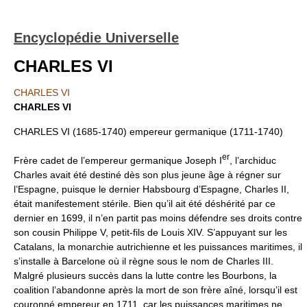
Encyclopédie Universelle
CHARLES VI
CHARLES VI
CHARLES VI
CHARLES VI (1685-1740) empereur germanique (1711-1740)
er
Frère cadet de l’empereur germanique Joseph I
, l’archiduc
Charles avait été destiné dès son plus jeune âge à régner sur
l’Espagne, puisque le dernier Habsbourg d’Espagne, Charles II,
était manifestement stérile. Bien qu’il ait été déshérité par ce
dernier en 1699, il n’en partit pas moins défendre ses droits contre
son cousin Philippe V, petit-fils de Louis XIV. S’appuyant sur les
Catalans, la monarchie autrichienne et les puissances maritimes, il
s’installe à Barcelone où il règne sous le nom de Charles III.
Malgré plusieurs succès dans la lutte contre les Bourbons, la
coalition l’abandonne après la mort de son frère aîné, lorsqu’il est
couronné empereur en 1711, car les puissances maritimes ne