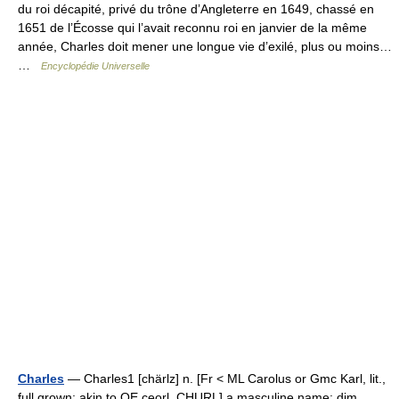
du roi décapité, privé du trône d’Angleterre en 1649, chassé en
1651 de l’Écosse qui l’avait reconnu roi en janvier de la même
année, Charles doit mener une longue vie d’exilé, plus ou moins…
…
Encyclopédie Universelle
Charles
— Charles1 [chärlz] n. [Fr < ML Carolus or Gmc Karl, lit.,
full grown; akin to OE ceorl, CHURL] a masculine name: dim.