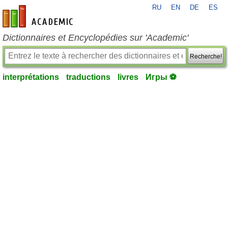
RU
EN
DE
ES
fr-academic.com
Dictionnaires et Encyclopédies sur 'Academic'
Recherche!
interprétations
traductions
livres
Игры ⚽