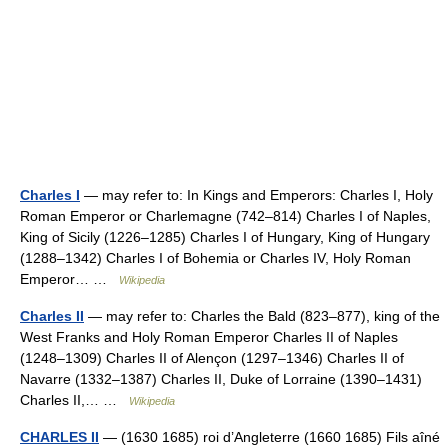
Charles I
— may refer to: In Kings and Emperors: Charles I, Holy
Roman Emperor or Charlemagne (742–814) Charles I of Naples,
King of Sicily (1226–1285) Charles I of Hungary, King of Hungary
(1288–1342) Charles I of Bohemia or Charles IV, Holy Roman
Emperor… …
Wikipedia
Charles II
— may refer to: Charles the Bald (823–877), king of the
West Franks and Holy Roman Emperor Charles II of Naples
(1248–1309) Charles II of Alençon (1297–1346) Charles II of
Navarre (1332–1387) Charles II, Duke of Lorraine (1390–1431)
Charles II,… …
Wikipedia
CHARLES II
— (1630 1685) roi d’Angleterre (1660 1685) Fils aîné