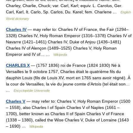
Charley, Charlie, Chuck; var. Carl, Karl; equiv. L. Carolus, Ger.
Carl, Karl, It. Carlo, Sp. Carlos, Du. Karel; fem. Charlene …
English
World dictionary
Charles IV
— may refer to: Charles IV of France, the Fair (1294–
1328) Charles IV, Holy Roman Emperor (1316–1378) Charles IV of
Navarre (1421–1461) Charles IV, Duke of Anjou (1436–1481)
Charles IV of Alençon (1489–1525) Charles V, Holy Roman
Emperor and IV of… …
Wikipedia
CHARLES X
— (1757 1836) roi de France (1824 1830) Né à
Versailles le 9 octobre 1757, Charles était le quatrième fils du
dauphin Louis (fils de Louis XV, mort en 1765 sans avoir régné). À
la cour de Versailles, la vie du jeune comte d’Artois (tel était son…
…
Encyclopédie Universelle
Charles V
— may refer to: Charles V, Holy Roman Emperor (1500
– 1558), also Charles I of Spain Charles V of Naples (1661 –
1700), better known as Charles II of Spain Charles V of France
(1338 – 1380), called the Wise Charles V, Duke of Lorraine (1643
– 1690) …
Wikipedia